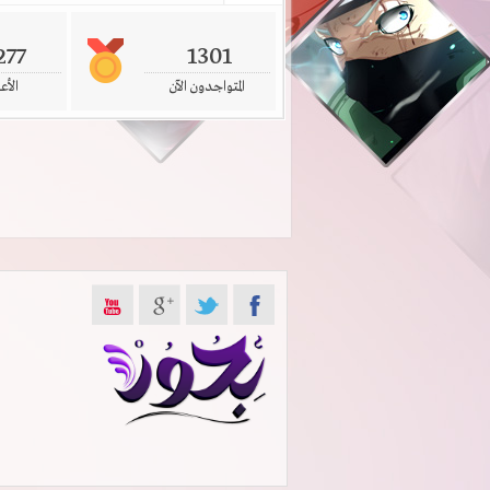
277
1301
المتواجدون الآن
الأع