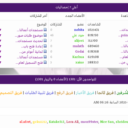
أعلي 7 إحصائيات
شاهدة
الأعضاء الجدد
آخر المشاركات
المشاهدات
عضو
المشاركات
الموضوع
ات...
1025431
nobita
0
▼
مستجدات أعمالنا...
878730
جود علي
46
▼
موضوع طلبات صور...
..
712700
alijoe1
7
▼
تحديث مستجدات...
ا...
689460
malath
0
▼
إعادة فتح باب...
ا...
678368
Godai
0
▼
ثمانية أعوام من...
ام...
629108
Kazhua
6
▼
مستجدات أعمالنا...
▼
5
xaiuo
588353
فتح التسجيل لعام...
المتواجدون الآن
: 1301 (الأعضاء 0 والزوار 1301)
لمُشرفين
|
فريق المانجا
|
فريق الأخبار
|
فريق الرفع
|
فريق تلبية الطلبات
|
فريق التصميم
al.afret
,
goku1212
,
Katake313
,
Lora Ali
,
mon99ster
,
Nice San
,
shcido