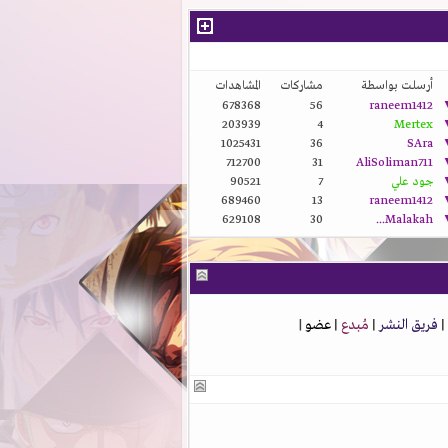
أرسلت بواسطة
مشاركات
المشاهدات
678368
56
raneem1412
203939
4
Mertex
1025431
36
SAra
712700
31
AliSoliman711
جود علي
7
90521
689460
13
raneem1412
629108
30
Malakah...
|
فريق النشر
|
مُبدع
|
عضو
|