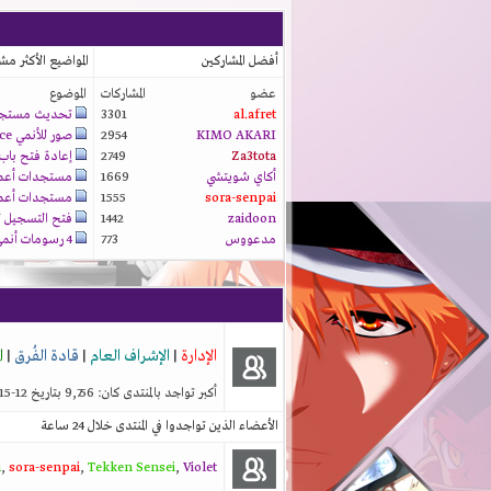
أفضل المشاركين
المواضيع الأكثر م
عضو
المشاركات
الموضوع
al.afret
3301
تحديث مستجد
KIMO AKARI
2954
صور للأنمي prince...
Za3tota
2749
إعادة فتح باب.
أكاي شويتشي
1669
مستجدات أعمالن
sora-senpai
1555
مستجدات أعمالن
zaidoon
1442
فتح التسجيل لع
مدعووس
773
4 رسومات أنمي من...
الإدارة
|
الإشراف العام
|
قادة الفُرق
|
ا
أكبر تواجد بالمنتدى كان: 9,756 بتاريخ 12-15-2025 الساعة 06:26 AM
الأعضاء الذين تواجدوا في المنتدى خلال 24 ساعة
u
,
sora-senpai
,
Tekken Sensei
,
Violet