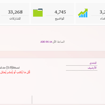
33,268
4,745
3,
ضاء
المواضيع
المشاركات
الساعة الآن
06:14 AM
المنتدى
نسخة[1.0] مدعَم بالسرعة | يدعم كافة المتصفحات
الأرشيف
كُل ما يُكتب أو يُنشر يُم