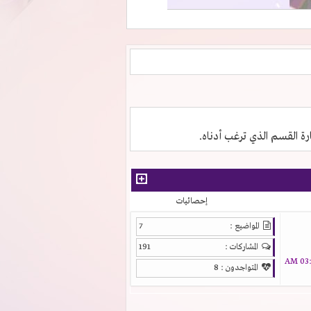
ارة القسم الذي ترغب أدناه.
إحصائيات
المواضيع :
7
المشاركات :
191
03:1
المتواجدون :
8