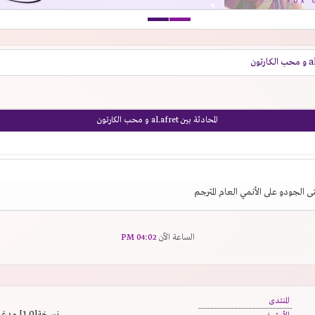
المحادثة بين al.afret و محب الكارتون
ى الجودو على الأنمي العام المترجم
الساعة الآن
04:02 PM
المنتدى
نسخة[1.0] مدعَم بالسرعة | يدعم كافة المتصفحات