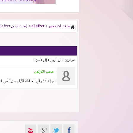
منتديات بحور
>
al.afret
> المحادثة بين al.afret و محب الكارتون
عرض رسائل الزوار 1 إلى
1
من
1
محب الكارتون
تم إعادة رفع الحلقة الأولى من أنمي فت