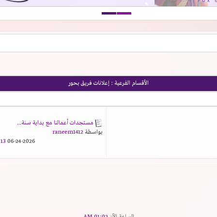
الأقسام الفرعية
: إعلانات فريق بحور
مستجدات أعمالنا مع بداية سنة...
بواسطة
raneem1412
3 AM
06-24-2026