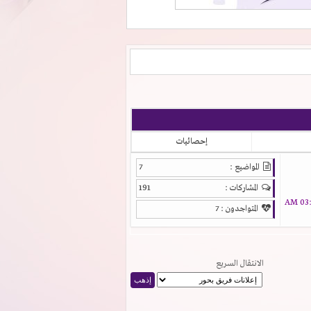
إحصائيات
المواضيع :
7
المشاركات :
191
03:1
المتواجدون :
7
الانتقال السريع