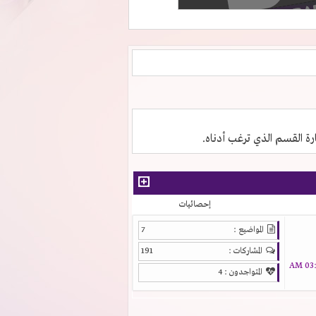
ارة القسم الذي ترغب أدناه.
إحصائيات
المواضيع :
7
المشاركات :
191
03:1
المتواجدون :
4