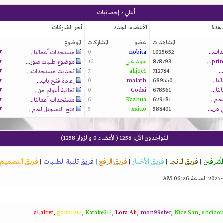
أعلي 7 إحصائيات
اهدة
الأعضاء الجدد
آخر المشاركات
المشاهدات
عضو
المشاركات
الموضوع
ت...
1025652
nobita
0
▼
مستجدات أعمالنا...
878793
جود علي
46
▼
موضوع طلبات صور...
.
712784
alijoe1
7
▼
تحديث مستجدات...
ا...
689550
malath
0
▼
إعادة فتح باب...
ا...
678561
Godai
0
▼
ثمانية أعوام من...
ام...
629181
Kazhua
6
▼
مستجدات أعمالنا...
▼
5
xaiuo
588401
فتح التسجيل لعام...
المتواجدون الآن
: 1258 (الأعضاء 0 والزوار 1258)
لمُشرفين
|
فريق المانجا
|
فريق الأخبار
|
فريق الرفع
|
فريق تلبية الطلبات
|
فريق التصميم
al.afret
,
goku1212
,
Katake313
,
Lora Ali
,
mon99ster
,
Nice San
,
shcido