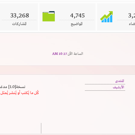
33,268
4,745
3,
ضاء
المواضيع
المشاركات
الساعة الآن
10:27 AM
المنتدى
نسخة[1.0] مدعَم بالسرعة | يدعم كافة المتصفحات
الأرشيف
كُل ما يُكتب أو يُنشر يُم