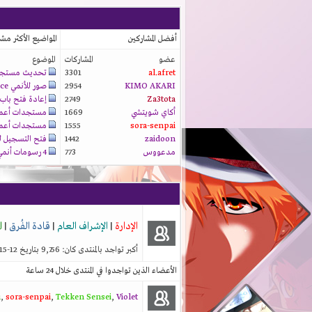
أفضل المشاركين
المواضيع الأكثر مش
عضو
المشاركات
الموضوع
al.afret
3301
تحديث مستجدا
KIMO AKARI
2954
صور للأنمي prince...
Za3tota
2749
إعادة فتح باب..
أكاي شويتشي
1669
مستجدات أعمالن
sora-senpai
1555
مستجدات أعمالن
zaidoon
1442
فتح التسجيل لع
مدعووس
773
4 رسومات أنمي من...
الإدارة
|
الإشراف العام
|
قادة الفُرق
|
ا
أكبر تواجد بالمنتدى كان: 9,756 بتاريخ 12-15-2025 الساعة 06:26 AM
الأعضاء الذين تواجدوا في المنتدى خلال 24 ساعة
u
,
sora-senpai
,
Tekken Sensei
,
Violet