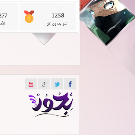
277
1258
المتواجدون الآن
الأع