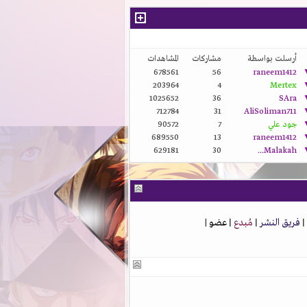
أرسلت بواسطة
مشاركات
المشاهدات
678561
56
raneem1412
203964
4
Mertex
1025652
36
SAra
712784
31
AliSoliman711
جود علي
7
90572
689550
13
raneem1412
629181
30
Malakah...
|
فريق النشر
|
مُبدع
|
عضو
|