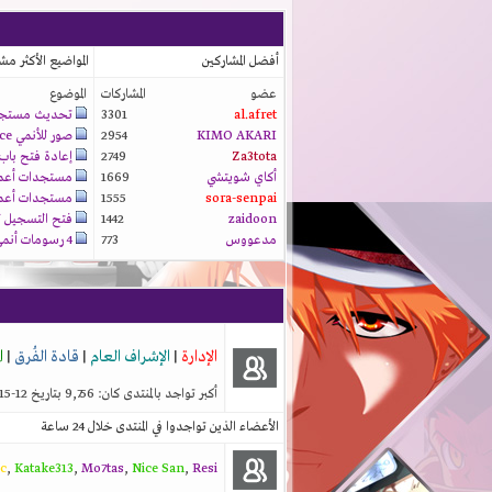
أفضل المشاركين
المواضيع الأكثر م
عضو
المشاركات
الموضوع
al.afret
3301
تحديث مستجد
KIMO AKARI
2954
صور للأنمي prince...
Za3tota
2749
إعادة فتح باب.
أكاي شويتشي
1669
مستجدات أعمالن
sora-senpai
1555
مستجدات أعمالن
zaidoon
1442
فتح التسجيل لع
مدعووس
773
4 رسومات أنمي من...
الإدارة
|
الإشراف العام
|
قادة الفُرق
|
ا
أكبر تواجد بالمنتدى كان: 9,756 بتاريخ 12-15-2025 الساعة 06:26 AM
الأعضاء الذين تواجدوا في المنتدى خلال 24 ساعة
c
,
Katake313
,
Mo7tas
,
Nice San
,
Resi