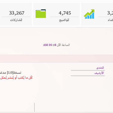
33,267
4,745
3,
ضاء
المواضيع
المشاركات
الساعة الآن
06:18 AM
المنتدى
نسخة[1.0] مدعَم بالسرعة | يدعم كافة المتصفحات
الأرشيف
كُل ما يُكتب أو يُنشر يُم