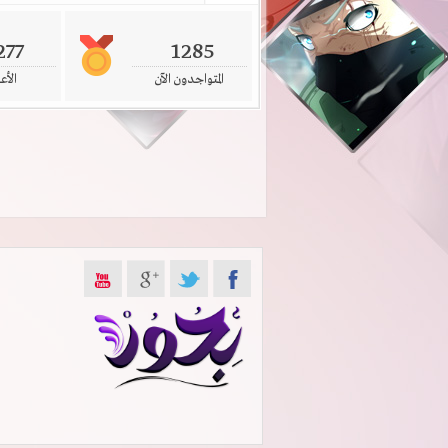
277
1285
المتواجدون الآن
الأع