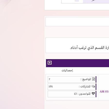
ارة القسم الذي ترغب أدناه.
إحصائيات
المواضيع :
7
المشاركات :
191
03:1
المتواجدون :
13