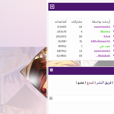
أرسلت بواسطة
مشاركات
المشاهدات
675493
56
raneem1412
203570
4
Mertex
1022071
36
SAra
711087
31
AliSoliman711
جود علي
7
89912
687912
13
raneem1412
627802
30
Malakah...
|
فريق النشر
|
مُبدع
|
عضو
|