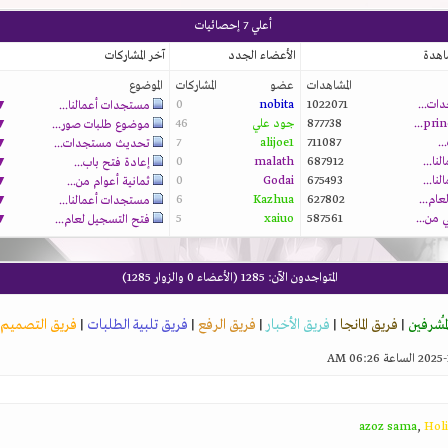
أعلي 7 إحصائيات
شاهدة
الأعضاء الجدد
آخر المشاركات
المشاهدات
عضو
المشاركات
الموضوع
ات...
1022071
nobita
0
▼
مستجدات أعمالنا...
877738
جود علي
46
▼
موضوع طلبات صور...
..
711087
alijoe1
7
▼
تحديث مستجدات...
ا...
687912
malath
0
▼
إعادة فتح باب...
ا...
675493
Godai
0
▼
ثمانية أعوام من...
ام...
627802
Kazhua
6
▼
مستجدات أعمالنا...
▼
5
xaiuo
587561
فتح التسجيل لعام...
المتواجدون الآن
: 1285 (الأعضاء 0 والزوار 1285)
لمُشرفين
|
فريق المانجا
|
فريق الأخبار
|
فريق الرفع
|
فريق تلبية الطلبات
|
فريق التصميم
azoz sama
,
Holi