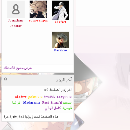
Jonathan
sora-senpai
al.afret
Joestar
ParaExo
عرض جميع الأصدقاء
آخر الزوار
اخر زوار الصفحة 10:
al.afret
goku1212
imubi7
Lazy0912
xaiuo
Sima Yi
Resi
Madarame
فراشة
قرمزية
كامل الهذلي
هذه الصفحة تمت زيارتها
3,494,653
مرة