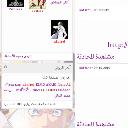
أكاي شويتشي
Princess
07:56 AM
01-17-2012
Za3tota
al.afret
http:
مشاهدة المحادثة
عرض جميع الأصدقاء
آخر الزوار
07:57 AM
09-19-2010
اخر زوار الصفحة 10:
ᗩzoz-кση
al.afret
KIMO AKARI
Lora Ali
zaidoon
Za3tota
Princess
màŔćǾ
الروضة
همس الليالي
هذه الصفحة تمت زيارتها
668,183
مرة
مشاهدة المحادثة