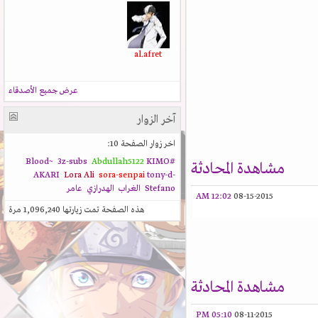
al.afret
عرض جميع الأصدقاء
آخر الزوار
اخر زوار الصفحة 10:
3z-subs
Abdullah5122
KIMO
#Blood~
مشاهدة المحادثة
AKARI
Lora Ali
sora-senpai
tony-d-
Stefano
الغراب
الهدرازي
عامر
12:02 AM
08-15-2015
هذه الصفحة تمت زيارتها
1,096,240
مرة
مشاهدة المحادثة
05:10 PM
08-11-2015