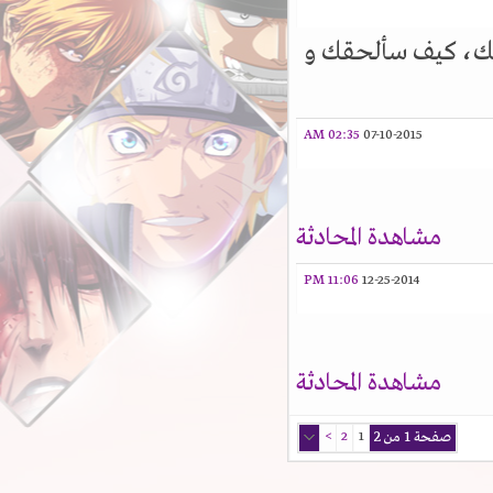
، كيف سألحقك و
02:35 AM
07-10-2015
مشاهدة المحادثة
11:06 PM
12-25-2014
مشاهدة المحادثة
صفحة 1 من 2
1
2
>