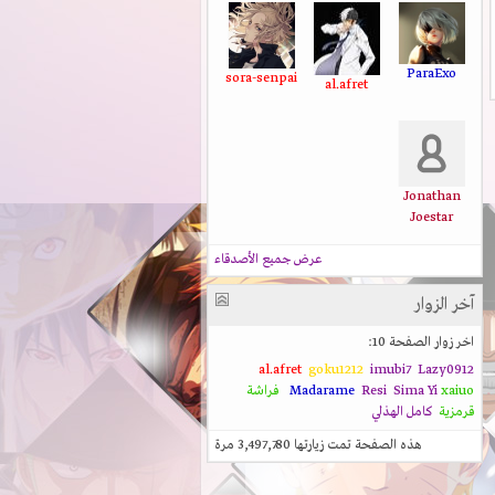
ParaExo
sora-senpai
al.afret
Jonathan
Joestar
عرض جميع الأصدقاء
آخر الزوار
اخر زوار الصفحة 10:
al.afret
goku1212
imubi7
Lazy0912
xaiuo
Sima Yi
Resi
Madarame
فراشة
قرمزية
كامل الهذلي
هذه الصفحة تمت زيارتها
3,497,780
مرة