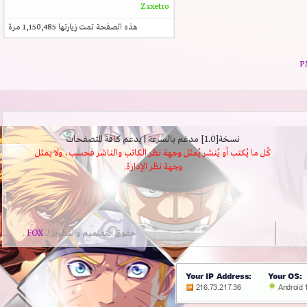
Zaxetro
هذه الصفحة تمت زيارتها
1,150,485
مرة
نسخة[1.0] مدعَم بالسرعة | يدعم كافة المتصفحات
كُل ما يُكتب أو يُنشر يُمثل وجهة نظر الكاتب والناشر فحسب، ولا يمثل
وجهة نظر الإدارة.
حقوق التصميم والتطوير لــ
FOX
.