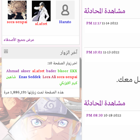
مشاهدة المحادثة
sora-senpai
Haruto
12:17 PM
11-14-2022
al.afret
عرض جميع الأصدقاء
آخر الزوار
10:02 PM
11-13-2022
اخر زوار الصفحة 10:
Ahmad
akser
al.afret
bader
bkoor
EKX
sora-senpai
Lora Ali
Enas Seddek
شاهين
صل معك.
كرم الاوزبكي
هذه الصفحة تمت زيارتها
1,886,195
مرة
مشاهدة المحادثة
08:30 PM
10-18-2022