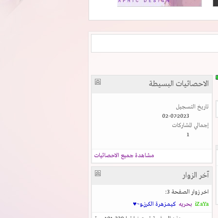
الاحصائيات البسيطة
تاريخ التسجيل
02-07-2023
إجمالي المشاركات
1
مشاهدة جميع الاحصائيات
آخر الزوار
اخر زوار الصفحة 3:
iZaYa
بحريه
كيـمـزهرة الكرزــو~♥