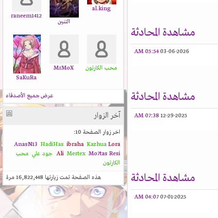
al.king
raneem1412
التنين
مشاهدة المحادثة
05:54 AM
03-06-2026
محب الكارتون
MrMoX
SaKuRa
مشاهدة المحادثة
عرض جميع الأصدقاء
آخر الزوار
07:38 AM
12-29-2025
اخر زوار الصفحة 10:
AnasN13
HadiHas
ibraha
Kazhua
Lora
Resi
Mo7tas
Mertex
Ali
جود علي
محب
الكارتون
مشاهدة المحادثة
هذه الصفحة تمت زيارتها
16,822,448
مرة
04:07 AM
07-01-2025