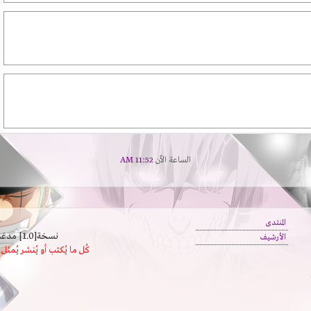
الساعة الآن
11:52 AM
المنتدى
نسخة[1.0] مدعَم بالسرعة | يدعم كافة المتصفحات
الأرشيف
كُل ما يُكتب أو يُنشر يُم