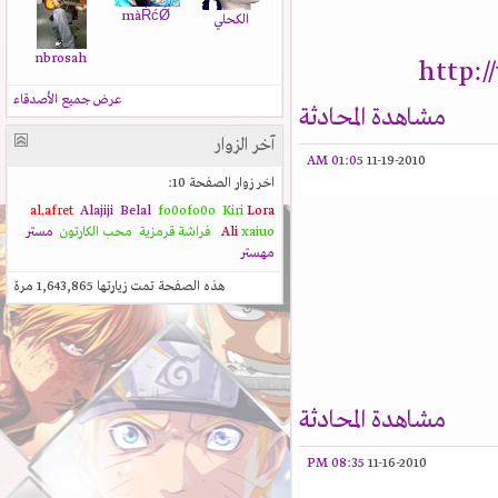
màŔćǾ
الكحلي
nbrosah
http:
عرض جميع الأصدقاء
مشاهدة المحادثة
آخر الزوار
01:05 AM
11-19-2010
اخر زوار الصفحة 10:
al.afret
Alajiji
Belal
fo0ofo0o
Kiri
Lora
xaiuo
Ali
فراشة قرمزية
محب الكارتون
مستر
مهستر
هذه الصفحة تمت زيارتها
1,643,865
مرة
مشاهدة المحادثة
08:35 PM
11-16-2010