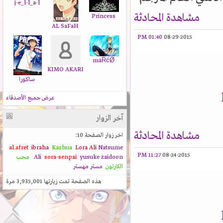
j-e_l-l_a-l
مشاهدة المحادثة
Princess
AL SaFaH
01:40 PM
08-29-2015
màŔćǾ
KIMO AKARI
ساكورا
عرض جميع الأصدقاء
آخر الزوار
مشاهدة المحادثة
اخر زوار الصفحة 10:
al.afret
ibraha
Kazhua
Lora Ali
Natsume
11:27 PM
08-24-2015
zaidoon
yusuke
sora-senpai
Ali
محب
الكارتون
مستر مهستر
هذه الصفحة تمت زيارتها
3,935,001
مرة