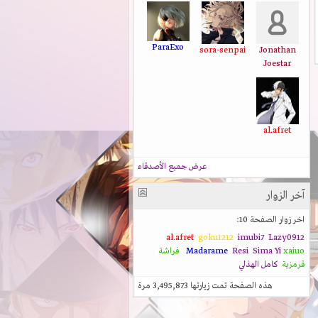
ParaExo
sora-senpai
Jonathan
Joestar
al.afret
عرض جميع الأصدقاء
آخر الزوار
اخر زوار الصفحة 10:
al.afret
goku1212
imubi7
Lazy0912
xaiuo
Sima Yi
Resi
Madarame
فراشة
قرمزية
كامل الهذلي
هذه الصفحة تمت زيارتها
3,495,873
مرة