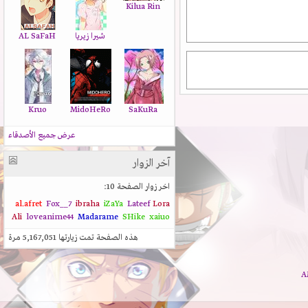
Kilua Rin
شيرا زيريا
AL SaFaH
Kruo
MidoHeRo
SaKuRa
عرض جميع الأصدقاء
آخر الزوار
اخر زوار الصفحة 10:
al.afret
Fox__7
ibraha
iZaYa
Lateef
Lora
Ali
loveanime44
Madarame
SHike
xaiuo
هذه الصفحة تمت زيارتها
5,167,051
مرة