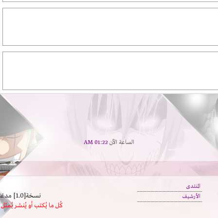
الساعة الآن
01:22 AM
المنتدى
نسخة[1.0] مدعَم بالسرعة | يدعم كافة المتصفحات
الأرشيف
كُل ما يُكتب أو يُنشر يُم