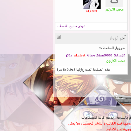
محب الكارتون
al.afret
عرض جميع الأصدقاء
آخر الزوار
اخر زوار الصفحة 5:
al.afret
GhostMan9000
SAra
@j55z
محب الكارتون
هذه الصفحة تمت زيارتها
850,918
مرة
ثل وجهة نظر الكاتب والناشر فحسب، ولا يمثل
وجهة نظر الإدارة.