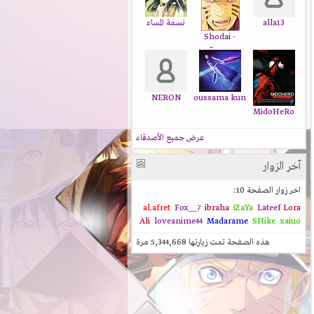
alla13
نسمة المساء
Shodai -
Sama
NERON
oussama kun
MidoHeRo
عرض جميع الأصدقاء
آخر الزوار
اخر زوار الصفحة 10:
al.afret
Fox__7
ibraha
iZaYa
Lateef
Lora
Ali
loveanime44
Madarame
SHike
xaiuo
هذه الصفحة تمت زيارتها
5,344,668
مرة