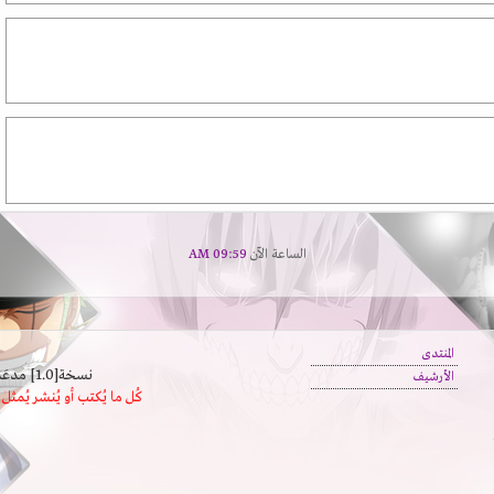
الساعة الآن
09:59 AM
المنتدى
نسخة[1.0] مدعَم بالسرعة | يدعم كافة المتصفحات
الأرشيف
كُل ما يُكتب أو يُنشر يُم