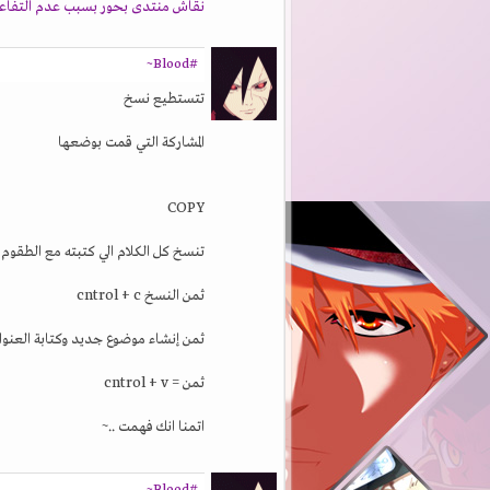
نقاش منتدى بحور بسبب عدم التفاعل ا
#Blood~
تتستطيع نسخ
المشاركة التي قمت بوضعها
COPY
تنسخ كل الكلام الي كتبته مع الطقوم الطريقة cntrol + A لتحديد كل الكلام 
ثمن النسخ cntrol + c
ثمن إنشاء موضوع جديد وكتابة العنوان
ثمن = cntrol + v
اتمنا انك فهمت ..~