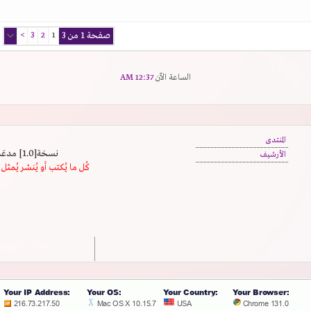
صفحة 1 من 3
1
2
3
>
الساعة الآن
12:37 AM
المنتدى
نسخة[1.0] مدعَم بالسرعة | يدعم كافة المتصفحات
الأرشيف
كُل ما يُكتب أو يُنشر يُم