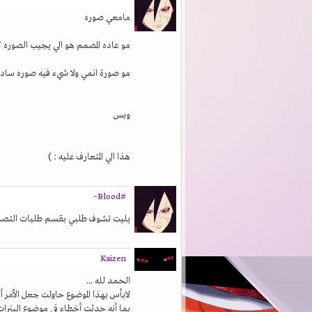
مامعي صوره
مو عاده المصمم هو الي يجيب الصوره ؟
مو صورة انمي ولا شيء فيه صوره ساده
وبس
هذا الي المتعارف عليه : )
#Blood~
يليت تشوف طلبي بقسم طلبات التصميم
Kaizen
الحمد لله ...
لابأس بهذا الموضوع حاولت جعل الأمر أ
بما أنه حدثت أخطاء في موضوع البنرات