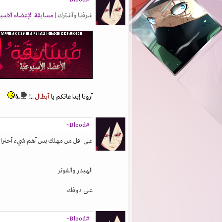
#Blood~
شرفنا وآشترك |
مسابقة الإعضاء الاسب
آرونا إبداعاتكم يا
آبطال .
.!
#Blood~
على اقل من مهلك بس آهم شيء آحتراف
الهيدر والفوتر
على ذوقك
#Blood~