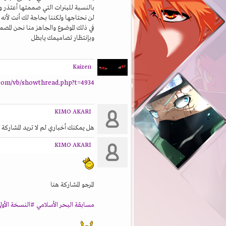
بالنسبة للبنرات التي صممتها أعتذر ول
لن نحتاجها ولكننا بحاجة لك أنت لأن
في ذلك الموضوع والجاهز منا نحن المص
وبإنتظار تصاميمك يابطل
Kaizen
com/vb/showthread.php?t=4934
KIMO AKARI
هل يمكنك أخباري لم لا تريد المشاركة
KIMO AKARI
المرجو المشاركة هنا
مسابقة البحر الأسلامي #النسخة الأول