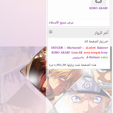
KIMO AKARI
عرض جميع الأصدقاء
آخر الزوار
اخر زوار الصفحة 10:
:: Ma7mouD ::
al.afret
Kaizen
+OXYGEN
KIMO AKARI
Lora Ali
sora-senpai
tony-
xaiuo
d-Stefano
ماسينيس
هذه الصفحة تمت زيارتها
1,962,735
مرة