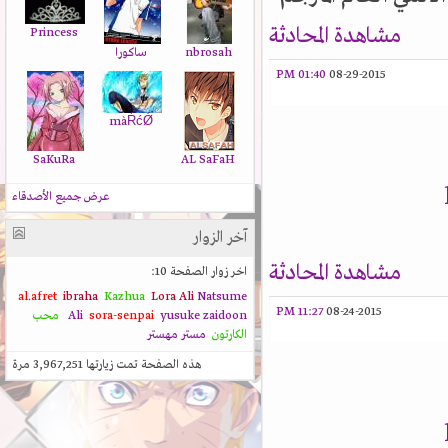
مشاهدة المحادثة
Princess
nbrosah
ساكورا
01:40 PM
08-29-2015
màŔćǾ
SaKuRa
AL SaFaH
عرض جميع الأصدقاء
آخر الزوار
مشاهدة المحادثة
اخر زوار الصفحة 10:
al.afret
ibraha
Kazhua
Lora Ali
Natsume
11:27 PM
08-24-2015
zaidoon
yusuke
sora-senpai
Ali
محب
الكارتون
مستر مهستر
هذه الصفحة تمت زيارتها
3,967,251
مرة