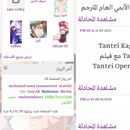
سيف الدين
أنمي العام المترجم
zain volley
شيرا زيريا
مشاهدة المحادثة
06:11 PM
11-06-2022
كين
 انمي Tantei Kageki Milky
ĸɪℓℓυα
GHost UC
Holmes TD او Tantei Opera Milky Holmes TD مع فيلم
عرض جميع الأصدقاء
Tantei Ope
آخر الزوار
اخر زوار الصفحة 10:
al.afret
(mohamed samy (samasemo0
مشاهدة المحادثة
Iris
Lora Ali
Madarame
Mo7tas
Toon Link
SHike
muhamadnoor
محب
12:43 PM
08-01-2020
الكارتون
هذه الصفحة تمت زيارتها
6,575,779
مرة
مشاهدة المحادثة