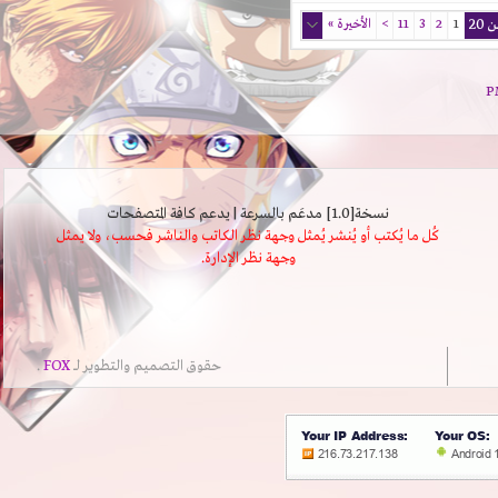
1
2
3
11
>
الأخيرة
»
نسخة[1.0] مدعَم بالسرعة | يدعم كافة المتصفحات
كُل ما يُكتب أو يُنشر يُمثل وجهة نظر الكاتب والناشر فحسب، ولا يمثل
وجهة نظر الإدارة.
حقوق التصميم والتطوير لــ
FOX
.