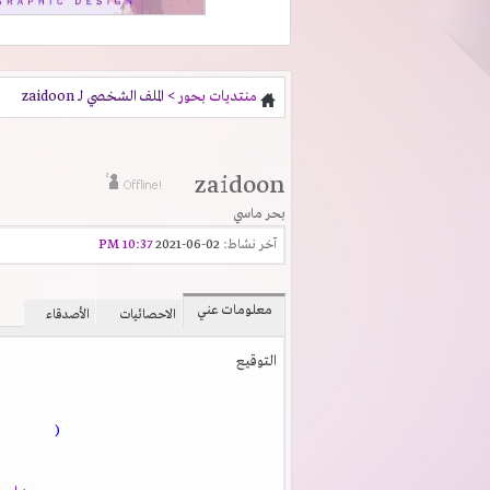
منتديات بحور
> الملف الشخصي لـ zaidoon
zaidoon
بحر ماسي
آخر نشاط:
02-06-2021
10:37 PM
معلومات عني
الاحصائيات
الأصدقاء
التوقيع
(
اللهم صلي 
وصلي و