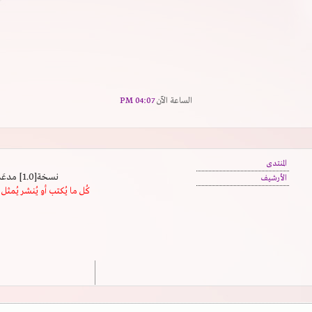
الساعة الآن
04:07 PM
المنتدى
نسخة[1.0] مدعَم بالسرعة | يدعم كافة المتصفحات
الأرشيف
كُل ما يُكتب أو يُنشر يُم