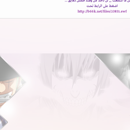
 ما سمعت ,, لن تأخذ من وقتكـ خمس دقايق ...
اضغط على الرابط تحت
http://b66k.net/files/23831.swf