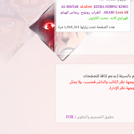
AL-MhTaR
al.afret
KEIRA SENPAI
KIMO
Lora Ali
AKARI
الغراب
روووح
ريماس الهيثم
ظهراوي للابد
محب الكارتون
هذه الصفحة تمت زيارتها
1,016,353
مرة
ثل وجهة نظر الكاتب والناشر فحسب، ولا يمثل
وجهة نظر الإدارة.
حقوق التصميم والتطوير لــ
FOX
.