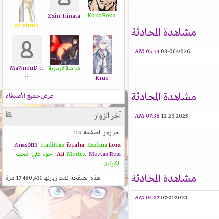
KokoBoko
Zain-Hinata
salehmo
مشاهدة المحادثة
05:54 AM
03-06-2026
:: Ma7mouD
فراشة قرمزية
::
Kruo
مشاهدة المحادثة
عرض جميع الأصدقاء
آخر الزوار
07:38 AM
12-29-2025
اخر زوار الصفحة 10:
AnasN13
HadiHas
ibraha
Kazhua
Lora
Resi
Mo7tas
Mertex
Ali
جود علي
محب
الكارتون
مشاهدة المحادثة
هذه الصفحة تمت زيارتها
17,480,431
مرة
04:07 AM
07-01-2025