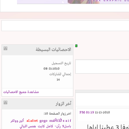
الاحصائيات البسيطة
تاريخ التسجيل
08-31-2010
إجمالي المشاركات
14
مشاهدة جميع الاحصائيات
آخر الزوار
05:19 PM
11-15-2010
اخر زوار الصفحة 10:
s a i f
màŔćǾ
gogo
al.afret
ألين وواكر
يا فتاه الكيوبي اذا كان عندك ملفات الترجمه حقت الاوفا 3 عطينا اياها
باسل9
رآن~
كامل
كايت
همس الليالي