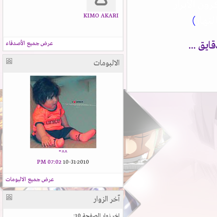
ن الأبرار
KIMO AKARI
نهار
)
ق ...
عرض جميع الأصدقاء
الالبومات
^^"
07:02 PM
10-31-2010
عرض جميع الالبومات
آخر الزوار
اخر زوار الصفحة 10: