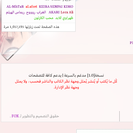
AL-MhTaR
al.afret
KEIRA SENPAI
KIMO
Lora Ali
AKARI
الغراب
روووح
ريماس الهيثم
ظهراوي للابد
محب الكارتون
هذه الصفحة تمت زيارتها
1,017,195
مرة
نسخة[1.0] مدعَم بالسرعة | يدعم كافة المتصفحات
كُل ما يُكتب أو يُنشر يُمثل وجهة نظر الكاتب والناشر فحسب، ولا يمثل
وجهة نظر الإدارة.
حقوق التصميم والتطوير لــ
FOX
.