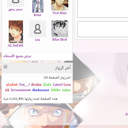
سحر بحور
Von-Kun
Kruo
Blue Bird
15s
AL SaFaH
عرض جميع الأصدقاء
آخر الزوار
اخر زوار الصفحة 10:
al.afret
Fox__7
ibraha
iZaYa
Lateef
Lora
Ali
loveanime44
Madarame
SHike
xaiuo
هذه الصفحة تمت زيارتها
5,525,845
مرة