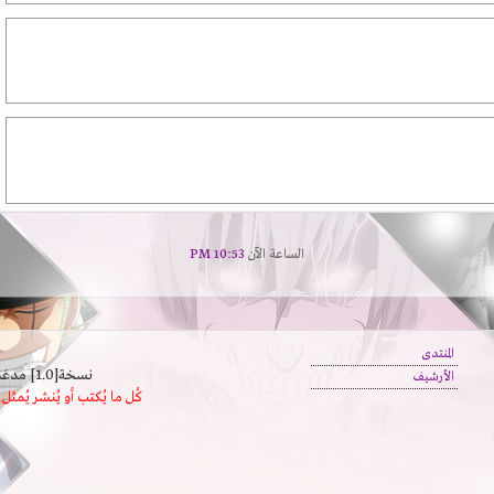
الساعة الآن
10:53 PM
المنتدى
نسخة[1.0] مدعَم بالسرعة | يدعم كافة المتصفحات
الأرشيف
كُل ما يُكتب أو يُنشر يُم