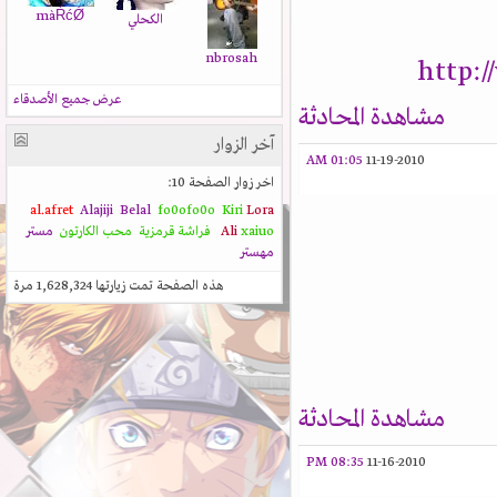
màŔćǾ
الكحلي
nbrosah
http:
عرض جميع الأصدقاء
مشاهدة المحادثة
آخر الزوار
01:05 AM
11-19-2010
اخر زوار الصفحة 10:
al.afret
Alajiji
Belal
fo0ofo0o
Kiri
Lora
xaiuo
Ali
فراشة قرمزية
محب الكارتون
مستر
مهستر
هذه الصفحة تمت زيارتها
1,628,324
مرة
مشاهدة المحادثة
08:35 PM
11-16-2010