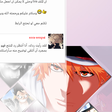
أن الملف tvs وحتى لا يمكن أن أجعل ملف tvs الى mp3 أيضا mp4
وسلام عليكم ورحمته الله وبر
تكلم معي لو تحتج الرابط
sora-senpai
لقد رأيت ردك، أنا أنتظر رد المنتج فهو
بمجرد أن أتلقى توضيح منه سأراسلك إن