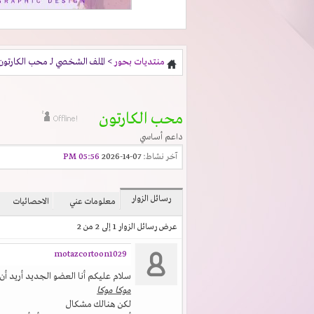
منتديات بحور
> الملف الشخصي لـ محب الكارتون
محب الكارتون
داعم أساسي
آخر نشاط:
07-14-2026
05:56 PM
رسائل الزوار
معلومات عني
الاحصائيات
عرض رسائل الزوار 1 إلى
2
من
2
motazcortoon1029
سلام عليكم أنا العضو الجديد أريد أن أر
موكا موكا
لكن هنالك مشكال