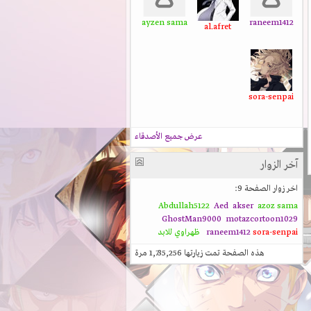
ayzen sama
raneem1412
al.afret
sora-senpai
عرض جميع الأصدقاء
آخر الزوار
اخر زوار الصفحة 9:
Abdullah5122
Aed
akser
azoz sama
GhostMan9000
motazcortoon1029
sora-senpai
raneem1412
ظهراوي للابد
هذه الصفحة تمت زيارتها
1,735,256
مرة