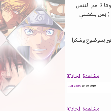
هاي مستر مهستر امم اذا كانت عندك ملفات ترجمه اوفا 3 امير التنس
و انك ما تبخل علي بها لاني ابغاها (ابترجم الاوفا 3 ) بس ينقصني
مشاهدة المحادثة
02:07 PM
10-30-2010
مشاهدة المحادثة