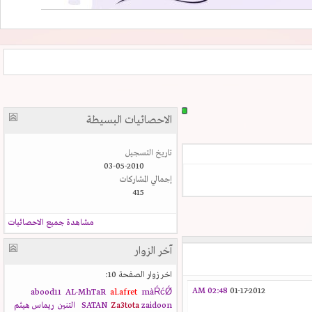
الاحصائيات البسيطة
تاريخ التسجيل
03-05-2010
إجمالي المشاركات
415
مشاهدة جميع الاحصائيات
آخر الزوار
اخر زوار الصفحة 10:
02:48 AM
01-17-2012
abood11
AL-MhTaR
al.afret
màŔćǾ
zaidoon
Za3tota
SATAN
التنين
ريماس هيثم