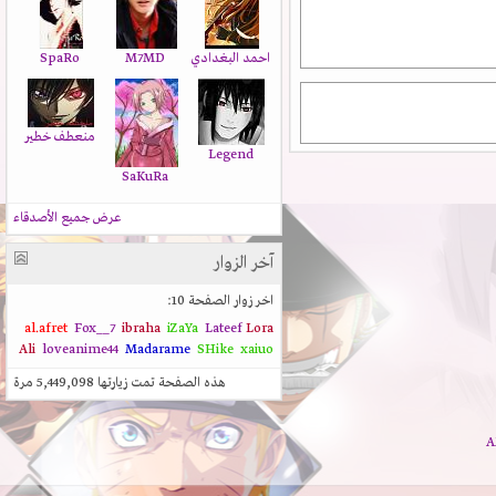
احمد البغدادي
M7MD
SpaRo
منعطف خطير
Legend
SaKuRa
عرض جميع الأصدقاء
آخر الزوار
اخر زوار الصفحة 10:
al.afret
Fox__7
ibraha
iZaYa
Lateef
Lora
Ali
loveanime44
Madarame
SHike
xaiuo
هذه الصفحة تمت زيارتها
5,449,098
مرة