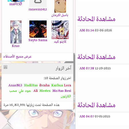
màŔćǾ
raneem1412
باسل اكرمان
مشاهدة المحادثة
05:54 AM
03-06-2026
Sayto Sama
كايتو كيد
Kruo
مشاهدة المحادثة
عرض جميع الأصدقاء
آخر الزوار
07:38 AM
12-29-2025
اخر زوار الصفحة 10:
AnasN13
HadiHas
ibraha
Kazhua
Lora
Resi
Mo7tas
Mertex
Ali
جود علي
محب
الكارتون
مشاهدة المحادثة
هذه الصفحة تمت زيارتها
16,763,991
مرة
04:07 AM
07-01-2025