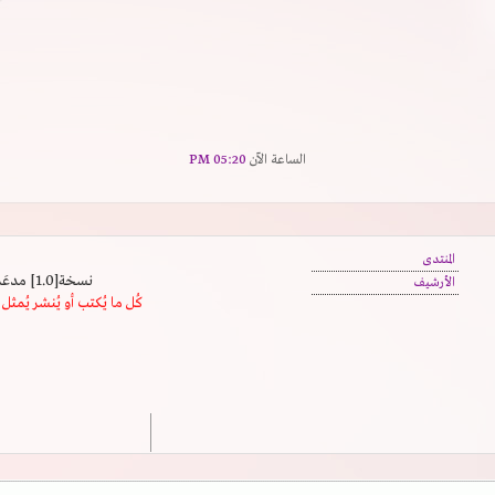
الساعة الآن
05:20 PM
المنتدى
نسخة[1.0] مدعَم بالسرعة | يدعم كافة المتصفحات
الأرشيف
كُل ما يُكتب أو يُنشر يُم