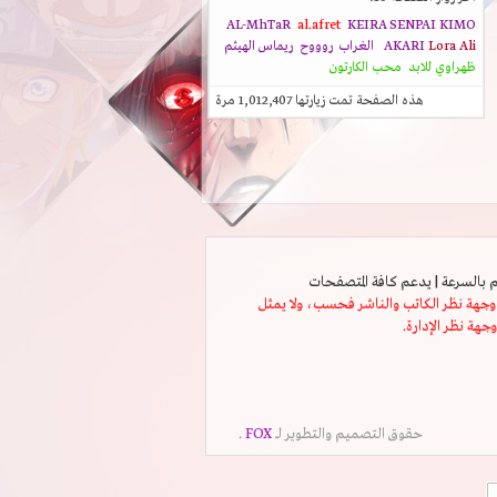
AL-MhTaR
al.afret
KEIRA SENPAI
KIMO
Lora Ali
AKARI
الغراب
روووح
ريماس الهيثم
ظهراوي للابد
محب الكارتون
هذه الصفحة تمت زيارتها
1,012,407
مرة
ثل وجهة نظر الكاتب والناشر فحسب، ولا يمثل
وجهة نظر الإدارة.
حقوق التصميم والتطوير لــ
FOX
.