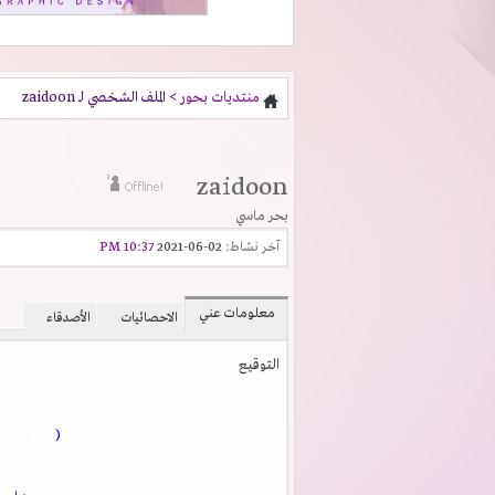
منتديات بحور
> الملف الشخصي لـ zaidoon
zaidoon
بحر ماسي
آخر نشاط:
02-06-2021
10:37 PM
معلومات عني
الاحصائيات
الأصدقاء
التوقيع
(
اللهم صلي 
وصلي و