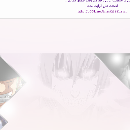
 ما سمعت ,, لن تأخذ من وقتكـ خمس دقايق ...
اضغط على الرابط تحت
http://b66k.net/files/23831.swf