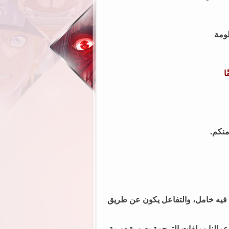
لومة
ا
منكم.
فيه خامل، و
التفاعل يكون عن طريق
النا وملفات الترجمة بصورة دورية.