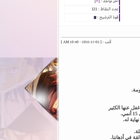
آخر تواجد : [
+
]
عدد النقاط : 121
قوة الترشيح :
كُتب : [ 02-17-2025 - 10:40 AM ]
ومة.
.
هاية له.
ة.
قة في أذهاننا.