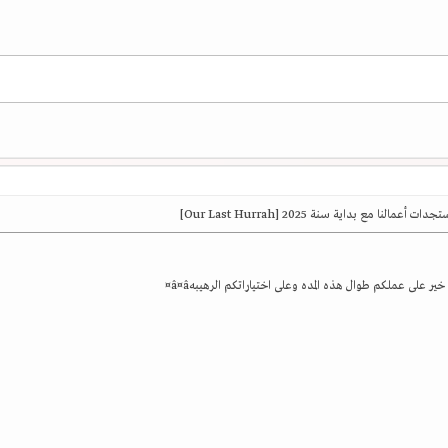
ت أعمالنا مع بداية سنة 2025 [Our Last Hurrah]
ير على عملكم طوال هذه المده وعلى اختياراتكم الرهيبهâ‌¤â‌¤