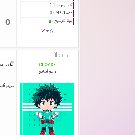
آخر تواجد : [
+
]
عدد النقاط : 10
0
قوة الترشيح :
CLOVER
رد: مستجدا
داعم أساسي
جزيتم ألف خ