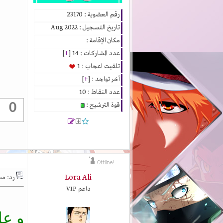
رقم العضوية : 23170
تاريخ التسجيل : Aug 2022
مكان الإقامة :
عدد المشاركات : 14 [
+
]
تلقيت اعجاب : 1
آخر تواجد : [
+
]
عدد النقاط : 10
0
قوة الترشيح :
Lora Ali
رد: مستجدا
داعم VIP
و عل