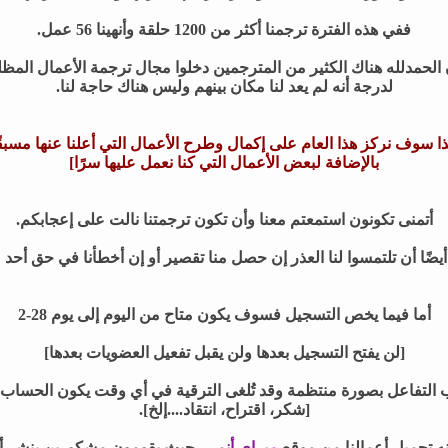
ففي هذه الفترة ترجمنا أكثر من 1200 حلقة وأنهينا 56 عمل.
 الحمدلله هناك الكثير من المترجمين دخلوا مجال ترجمة الأعمال المظ
لدرجة أنه لم يعد لنا مكان بينهم وليس هناك حاجة لنا.
ذا سوف نركز هذا العام على إكمال وطرح الأعمال التي أعلنا عنها مسبقً
بالإضافة لبعض الأعمال التي كنا نعمل عليها سرًا]
أتمنى تكونون استمعتم معنا وأن تكون ترجمتنا نالت على إعجابكم.
أيضًا أن تلتمسوا لنا العذر إن حصل منا تقصير أو إن أخطأنا في حق أحد 
أما فيما يخص التسجيل فسوف يكون متاح من اليوم إلى يوم 28-2
[لن يفتح التسجيل بعدها ولن يقبل تفعيل العضويات بعدها]
 التفاعل بصورة منتظمة
وقد تُلغى الترقية في أي وقت يكون الحساب 
[شكر، اقتراح، انتقاد....إلخ].
كنه تحميل أعمالنا من موقع
ميراي أنمي
، حيث يقومون مشكورين بنشر أعم