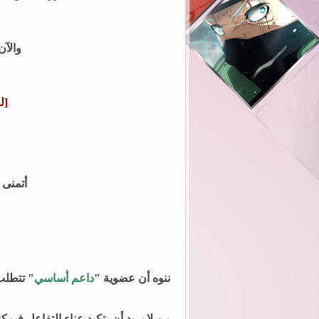
والآن
[ل
أتمنى 
ننوه أن عضوية
"
داعم أساسي
" تتطلب
من لا يريد أن يتكبد عناء التفاعل فيم