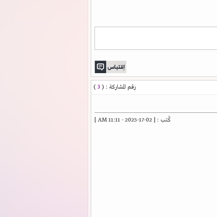
رقم المشاركة : (
3
)
كُتب : [ 02-17-2025 - 11:11 AM ]