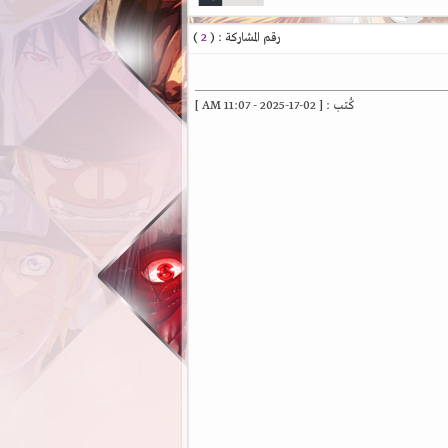
رقم المشاركة : (
2
)
كُتب : [ 02-17-2025 - 11:07 AM ]