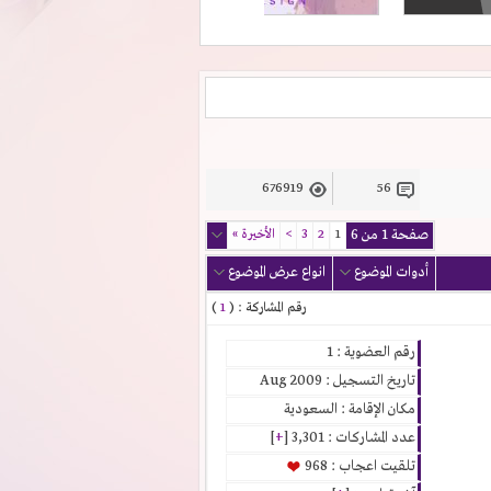
676919
56
صفحة 1 من 6
1
2
3
>
الأخيرة
»
أدوات الموضوع
انواع عرض الموضوع
رقم المشاركة : (
1
)
رقم العضوية : 1
تاريخ التسجيل : Aug 2009
مكان الإقامة : السعودية
عدد المشاركات : 3,301 [
+
]
تلقيت اعجاب : 968