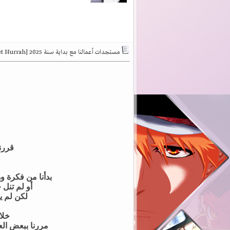
مستجدات أعمالنا مع بداية سنة 2025 [Our Last Hurrah]
قررنا
بدأنا من فكرة وهدف صغير في عام 2018، وانط
أو لم تنل 
لكن لم يك
خلا
مررنا ببعض العق