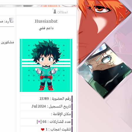
Hussianbat
رد: مستجدا
داعم فضي
مشكورين ع
رقم العضوية : 23789
تاريخ التسجيل : Jul 2024
مكان الإقامة :
عدد المشاركات : 66 [
+
]
تلقيت اعجاب : 1