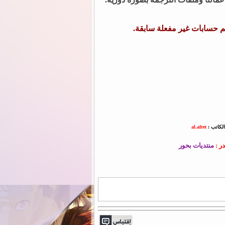
م حسابات غير مفعلة سابقة.
الكاتب :
al.afret
ر :
منتديات بحور