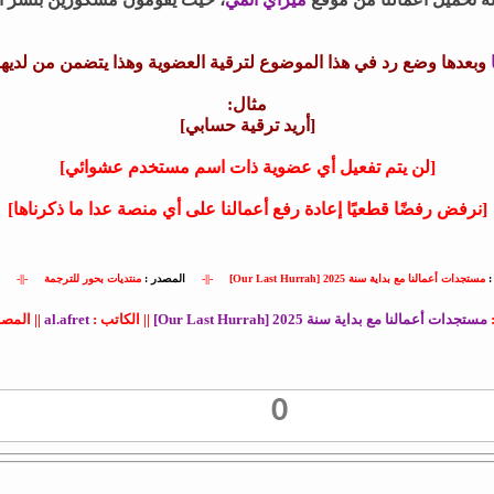
وبعدها وضع رد في هذا الموضوع لترقية العضوية وهذا يتضمن من لديه
مثال:
[أريد ترقية حسابي]
[لن يتم تفعيل أي عضوية ذات اسم مستخدم عشوائي]
[نرفض رفضًا قطعيًا إعادة رفع أعمالنا على أي منصة عدا ما ذكرناها]
:
مستجدات أعمالنا مع بداية سنة 2025 [Our Last Hurrah]
-||-
المصدر :
منتديات بحور للترجمة
-||-
:
مستجدات أعمالنا مع بداية سنة 2025 [Our Last Hurrah]
|| الكاتب :
al.afret
|| المصد
0