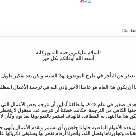
السلام عليكم ورحمة الله وبركاته
أسعد الله أوقاتكم بكل خير
نعتذر عن التأخر في طرح الموضوع لهذا السنة، ولكن بعد تفكير طويل
 أن يكون هذا العام هو عامنا الأخير بإذن الله في ترجمة الأعمال المظل
لقنا آملين أن نترجم بعض الأعمال التي غفل عنها الكثير
حقها الكافي من الترجمة،
فكانت خطتنا أن نترجم عدد معقول لا يتخطى 15 أنمي
ن هذا ما انتهى به المطاف، فالهدف استمر بالنمو يومًا بعد يوم وكأن لا ن
ل هذه الأعوام الماضية حاولنا جاهدين أن نستمر ونقدم الأعمال بأبهى حل
بات وتجاوزناها بفضل الله، وأنجزنا أرقام نفخر بها وستبقى ذكرياتها عال