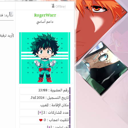
RogerWarr
رد: فتح التسجي
داعم أساسي
[أريد ترقي
رقم العضوية : 23788
تاريخ التسجيل : Jul 2024
مكان الإقامة : المغرب
عدد المشاركات : 2 [
+
]
تلقيت اعجاب : 0
آخر تواجد : [
+
]