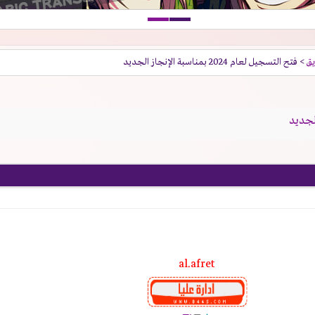
يق
> فتح التسجيل لعام 2024 بمناسبة الإنجاز الجديد
al.afret