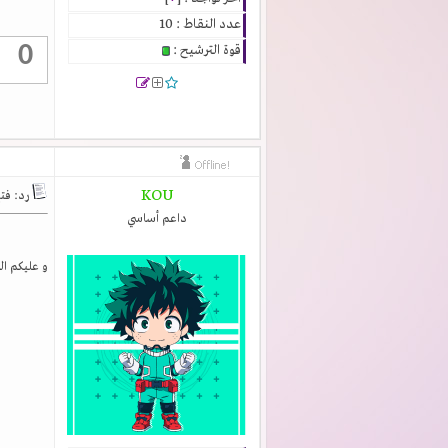
عدد النقاط : 10
0
قوة الترشيح :
KOU
رد: فتح التسجي
داعم أساسي
و عليكم ال