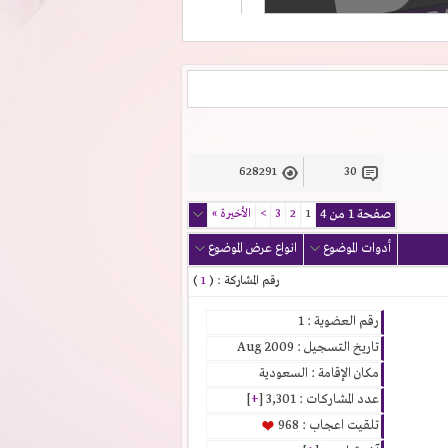
628291
30
صفحة 1 من 4
1
2
3
>
الأخيرة
»
أدوات الموضوع
انواع عرض الموضوع
رقم المشاركة : (
1
)
رقم العضوية : 1
تاريخ التسجيل : Aug 2009
مكان الإقامة : السعودية
عدد المشاركات : 3,301 [
+
]
تلقيت اعجاب : 968