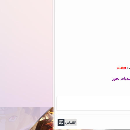
ب :
al.afret
تديات بحور