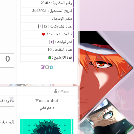
رقم العضوية : 23787
تاريخ التسجيل : Jul 2024
مكان الإقامة :
عدد المشاركات : 15 [
+
]
تلقيت اعجاب : 2
آخر تواجد : [
+
]
عدد النقاط : 10
0
قوة الترشيح :
Hussianbat
رد: فتح التسجي
داعم فضي
[أريد ترقي