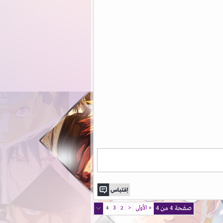
صفحة 4 من 4
«
الأولى
<
2
3
4