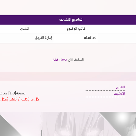
المواضيع المتشابهه
كاتب الموضوع
المنتدى
al.afret
إدارة الفريق
الساعة الآن
10:54 AM
المنتدى
نسخة[1.0] مدعَم بالسرعة | يدعم كافة المتصفحات
الأرشيف
كُل ما يُكتب أو يُنشر يُم