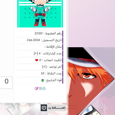
رقم العضوية : 23720
تاريخ التسجيل : Jan 2024
مكان الإقامة :
عدد المشاركات : 4 [
+
]
تلقيت اعجاب : 0
آخر تواجد : [
+
]
عدد النقاط : 10
0
قوة الترشيح :