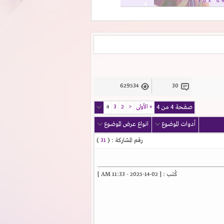
629534
30
صفحة 4 من 4
«
الأولى
<
2
3
4
أدوات الموضوع
انواع عرض الموضوع
رقم المشاركة : (
31
)
كُتب : [ 02-14-2025 - 11:33 AM ]